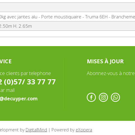
kg avec jantes alu - Porte moustiquaire - Truma 6EH - Branchemen
 2.50m H. 2.65m
VICE
MISES À JOUR
ice clients par telephone
Abonnez-vous à notre
 (0)57/ 33 77 77
ar mail
o@decuyper.com
elopment by
DigitalMind
| Powered by
eXopera