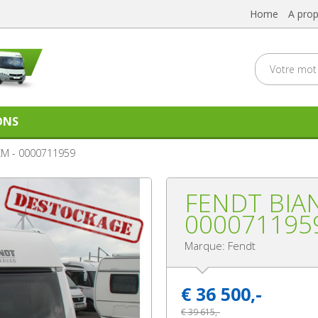
Home
A pro
ONS
KM - 0000711959
FENDT BIAN
000071195
Marque: Fendt
€
36 500,-
€
39 615,-