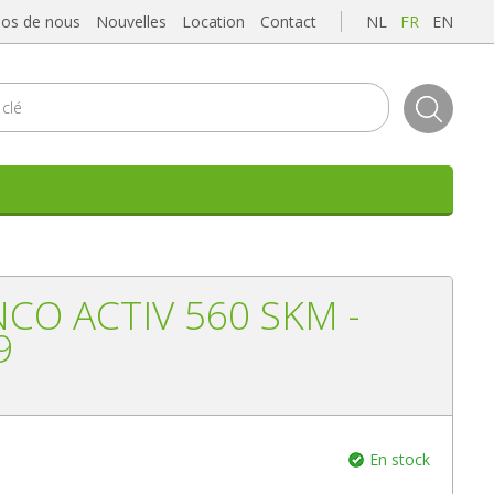
pos de nous
Nouvelles
Location
Contact
NL
FR
EN
CO ACTIV 560 SKM -
9
En stock