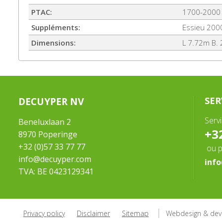
PTAC:
1700-2000
Suppléments:
Essieu 2000
Dimensions:
L 7.72m B.
DECUYPER NV
SER
Serv
Beneluxlaan 2
+32
8970 Poperinge
+32 (0)57 33 77 77
ou p
info@decuyper.com
inf
TVA: BE 0423129341
Privacy policy
Disclaimer
Sitemap
Webdesign & dev